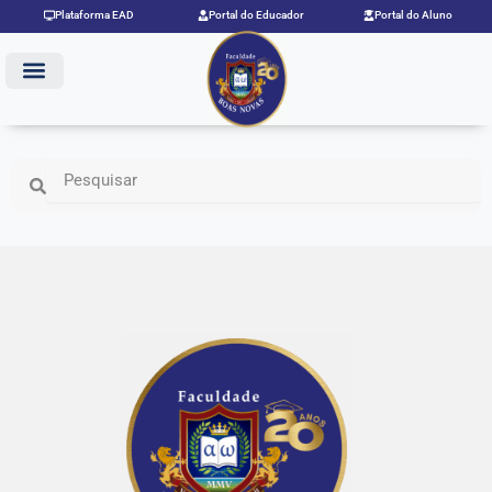
Ir
Plataforma EAD
Portal do Educador
Portal do Aluno
para
o
conteúdo
Search
Search