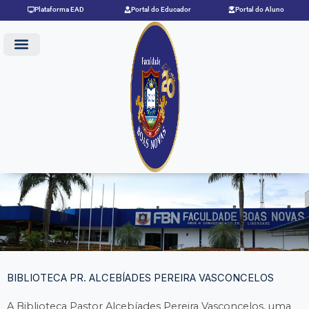
Ir
Plataforma EAD
Portal do Educador
Portal do Aluno
para
o
conteúdo
BIBLIOTECA PR. ALCEBÍADES PEREIRA VASCONCELOS
A Biblioteca Pastor Alcebíades Pereira Vasconcelos, uma