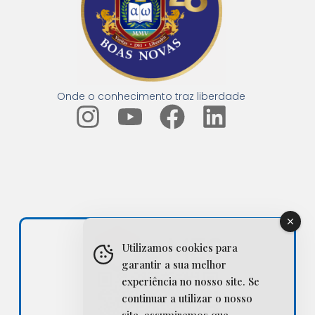
Onde o conhecimento traz liberdade
I
Y
F
L
n
o
a
i
s
u
c
n
t
t
e
k
a
u
b
e
g
b
o
d
Utilizamos cookies para
r
e
o
i
garantir a sua melhor
experiência no nosso site. Se
a
k
n
continuar a utilizar o nosso