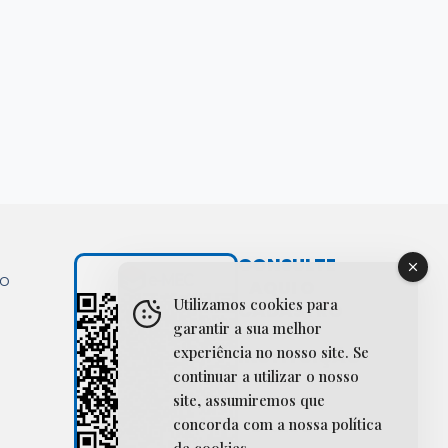
CONSULTE
ão
AQUI O
Utilizamos cookies para
CADASTRO
garantir a sua melhor
DA
experiência no nosso site. Se
INSTITUIÇÃO
continuar a utilizar o nosso
NO
SISTEMA
site, assumiremos que
E-MEC
concorda com a nossa política