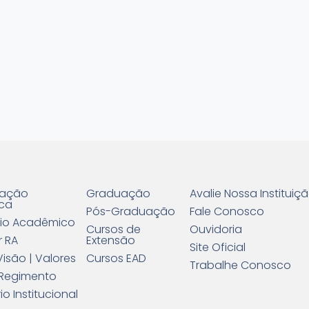
ração
Graduação
Avalie Nossa Instituiç
ca
Pós-Graduação
Fale Conosco
io Acadêmico
Cursos de
Ouvidoria
r RA
Extensão
Site Oficial
Visão | Valores
Cursos EAD
Trabalhe Conosco
 | Regimento
io Institucional