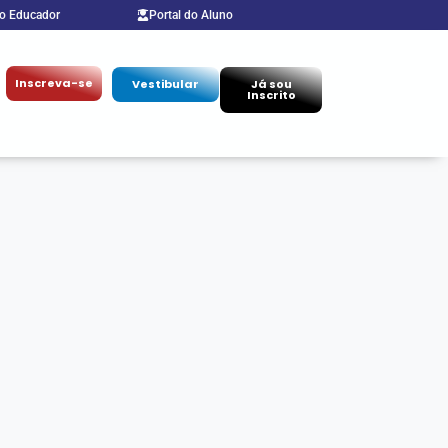
do Educador
Portal do Aluno
Inscreva-se
Vestibular
Já sou
Inscrito