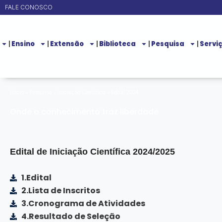
Ir
FALE CONOSCO
para
o
Ensino
Extensão
Biblioteca
Pesquisa
Servi
conteúdo
Início
Pesquisa
Iniciação Científica
»
»
»
Edital 2024
Onde o conhecimento traz liberdade
Edital de Iniciação Científica 2024/2025
1.Edital
2.Lista de Inscritos
3.Cronograma de Atividades
4.Resultado de Seleção