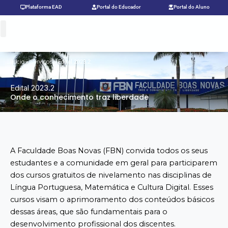
Ir
Plataforma EAD
Portal do Educador
Portal do Aluno
para
o
conteúdo
Início
Serviços
»
»
Edital 2023.2
Edital 2023.2
Onde o conhecimento traz liberdade
A Faculdade Boas Novas (FBN) convida todos os seus
estudantes e a comunidade em geral para participarem
dos cursos gratuitos de nivelamento nas disciplinas de
Língua Portuguesa, Matemática e Cultura Digital. Esses
cursos visam o aprimoramento dos conteúdos básicos
dessas áreas, que são fundamentais para o
desenvolvimento profissional dos discentes.