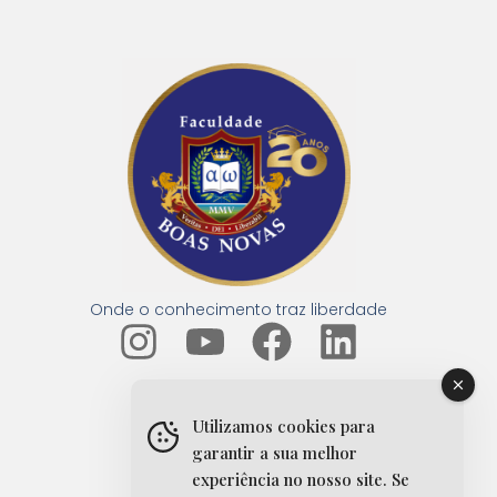
Onde o conhecimento traz liberdade
I
Y
F
L
n
o
a
i
s
u
c
n
Utilizamos cookies para
t
t
e
k
garantir a sua melhor
experiência no nosso site. Se