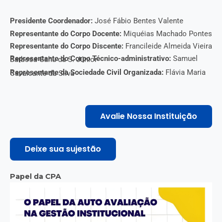
Presidente Coordenador:
José Fábio Bentes Valente
Representante do Corpo Docente:
Miquéias Machado Pontes
Representante do Corpo Discente:
Francileide Almeida Vieira
Representante do Corpo Técnico-administrativo:
Samuel Barbosa Gahu da S. Júnior
Representante da Sociedade Civil Organizada:
Flávia Maria Cavalcante da Silva
Avalie Nossa Instituição
Deixe sua sujestão
Papel da CPA