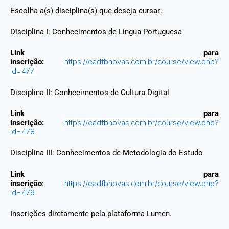
Escolha a(s) disciplina(s) que deseja cursar:
Disciplina I: Conhecimentos de Língua Portuguesa
Link para
inscrição:
https://eadfbnovas.com.br/course/view.php?
id=477
Disciplina II: Conhecimentos de Cultura Digital
Link para
inscrição:
https://eadfbnovas.com.br/course/view.php?
id=478
Disciplina III: Conhecimentos de Metodologia do Estudo
Link para
inscrição
:
https://eadfbnovas.com.br/course/view.php?
id=479
Inscrições diretamente pela plataforma Lumen.