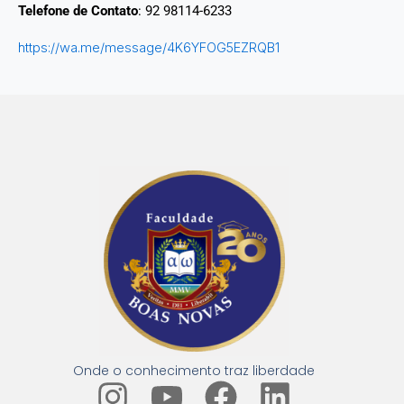
Telefone de Contato
: 92 98114-6233
https://wa.me/message/4K6YFOG5EZRQB1
Onde o conhecimento traz liberdade
I
Y
F
L