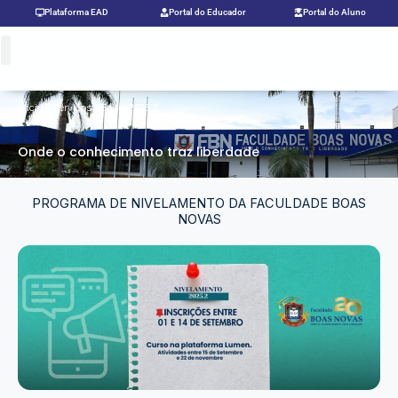
Ir
Plataforma EAD
Portal do Educador
Portal do Aluno
para
o
conteúdo
Início
Serviços
»
»
Edital 2025.2
Onde o conhecimento traz liberdade
PROGRAMA DE NIVELAMENTO DA FACULDADE BOAS
NOVAS