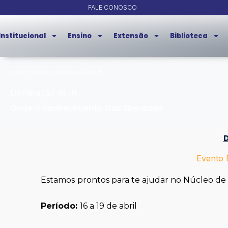
Ir
FALE CONOSCO
para
o
Institucional
Ensino
Extensão
Biblioteca
conteúdo
Início
Serviços
»
»
Declaração De IR
Declaração de IR
Onde o conhecimento traz liberdade
D
Evento 
Estamos
prontos para te ajudar no Núcleo de 
Período:
16 a 19 de abril