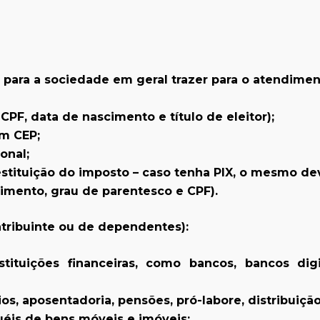
para a sociedade em geral trazer para o atendimen
F, data de nascimento e título de eleitor);
m CEP;
onal;
estituição do imposto – caso tenha PIX, o mesmo d
mento, grau de parentesco e CPF).
tribuinte ou de dependentes):
ituições financeiras, como bancos, bancos digi
s, aposentadoria, pensões, pró-labore, distribuição
éis de bens móveis e imóveis;