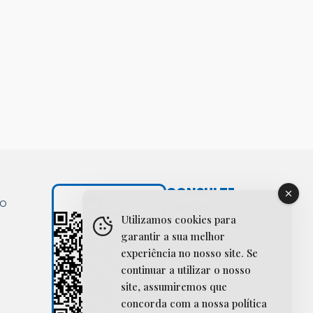
CONSULTE
ão
AQUI O
Utilizamos cookies para
CADASTRO
garantir a sua melhor
DA
experiência no nosso site. Se
INSTITUIÇÃO
continuar a utilizar o nosso
NO
site, assumiremos que
SISTEMA
E-MEC
concorda com a nossa política