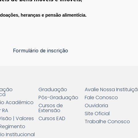
doações, heranças e pensão alimentícia.
Formulário de inscrição
ração
Graduação
Avalie Nossa Instituiç
ca
Pós-Graduação
Fale Conosco
io Acadêmico
Cursos de
Ouvidoria
r RA
Extensão
Site Oficial
Visão | Valores
Cursos EAD
Trabalhe Conosco
 | Regimento
io Institucional