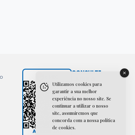
CONSULTE
ão
AQUI O
Utilizamos cookies para
CADASTRO
garantir a sua melhor
DA
experiência no nosso site. Se
INSTITUIÇÃO
continuar a utilizar o nosso
NO
SISTEMA
site, assumiremos que
E-MEC
concorda com a nossa política
de cookies.
ACESSE JÁ!