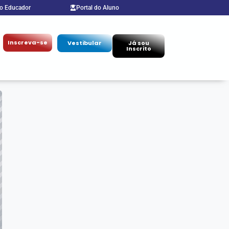
do Educador
Portal do Aluno
Inscreva-se
Vestibular
Já sou
Inscrito