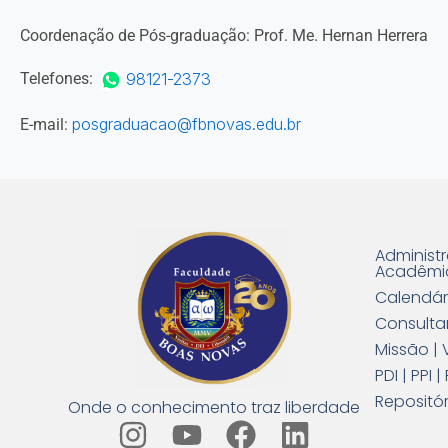
Coordenação de Pós-graduação: Prof. Me. Hernan Herrera
98121-2373
Telefones:
posgraduacao@fbnovas.edu.br
E-mail:
Administ
Acadêmi
Calendár
Consulta
Missão | 
PDI | PPI
Repositór
Onde o conhecimento traz liberdade
I
Y
F
L