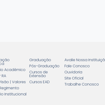
ração
Graduação
Avalie Nossa Instituiç
ca
Pós-Graduação
Fale Conosco
io Acadêmico
Cursos de
Ouvidoria
r RA
Extensão
Site Oficial
Visão | Valores
Cursos EAD
Trabalhe Conosco
 | Regimento
io Institucional