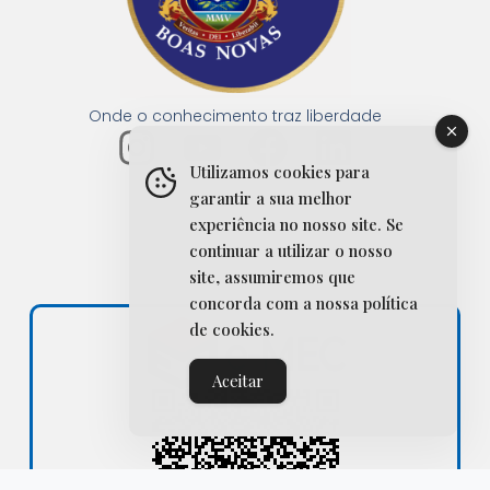
Onde o conhecimento traz liberdade
I
Y
F
L
Utilizamos cookies para
n
o
a
i
garantir a sua melhor
s
u
c
n
experiência no nosso site. Se
continuar a utilizar o nosso
t
t
e
k
site, assumiremos que
a
u
b
e
concorda com a nossa política
de cookies.
g
b
o
d
r
e
o
i
Aceitar
a
k
n
m