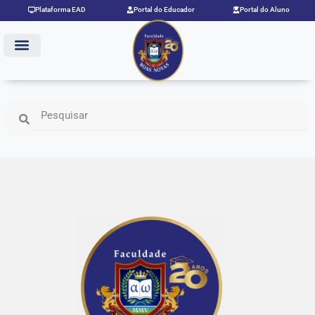
Ir
Plataforma EAD
Portal do Educador
Portal do Aluno
para
o
conteúdo
Search
Search