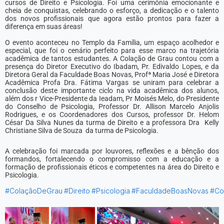
cursos de Direito e Psicologia. Foi uma cerimônia emocionante e
cheia de conquistas, celebrando o esforço, a dedicação e o talento
dos novos profissionais que agora estão prontos para fazer a
diferença em suas áreas!
O evento aconteceu no Templo da Família, um espaço acolhedor e
especial, que foi o cenário perfeito para esse marco na trajetória
acadêmica de tantos estudantes. A Colação de Grau contou com a
presença do Diretor Executivo do Ibadam, Pr. Edivaldo Lopes, e da
Diretora Geral da Faculdade Boas Novas, Profª Maria José e Diretora
Acadêmica Profa Dra. Fátima Vargas se uniram para celebrar a
conclusão deste importante ciclo na vida acadêmica dos alunos,
além dos r Vice-Presidente da Ieadam, Pr Moisés Melo, do Presidente
do Conselho de Psicologia, Professor Dr. Allison Marcelo Anjolis
Rodrigues, e os Coordenadores dos Cursos, professor Dr. Helom
César Da Silva Nunes da turma de Direito e a professora Dra Kelly
Christiane Silva de Souza da turma de Psicologia.
A celebração foi marcada por louvores, reflexões e a bênção dos
formandos, fortalecendo o compromisso com a educação e a
formação de profissionais éticos e competentes na área do Direito e
Psicologia.
#ColaçãoDeGrau
#Direito
#Psicologia
#FaculdadeBoasNovas
#Co