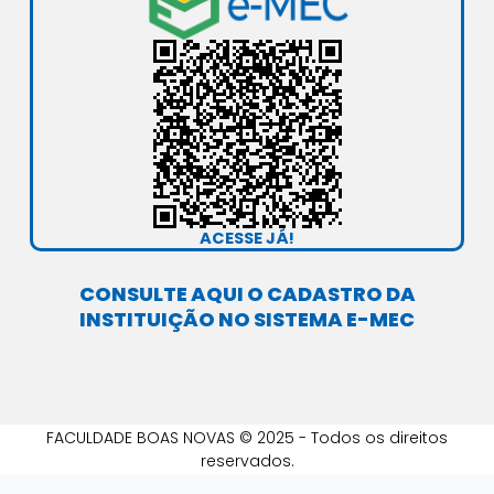
r
e
o
i
a
k
n
m
ACESSE JÁ!
CONSULTE AQUI O CADASTRO DA
INSTITUIÇÃO NO SISTEMA E-MEC
FACULDADE BOAS NOVAS © 2025 - Todos os direitos
reservados.