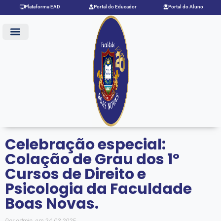
Ir
Plataforma EAD
Portal do Educador
Portal do Aluno
para
o
conteúdo
Celebração especial:
Colação de Grau dos 1º
Cursos de Direito e
Psicologia da Faculdade
Boas Novas.
Por
admin
em
24.03.2025