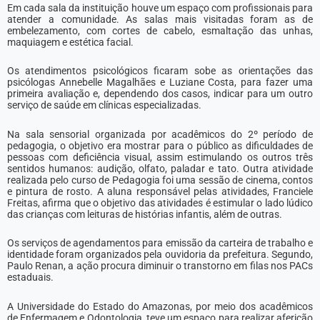
Em cada sala da instituição houve um espaço com profissionais para
atender a comunidade. As salas mais visitadas foram as de
embelezamento, com cortes de cabelo, esmaltação das unhas,
maquiagem e estética facial.
Os atendimentos psicológicos ficaram sobe as orientações das
psicólogas Annebelle Magalhães e Luziane Costa, para fazer uma
primeira avaliação e, dependendo dos casos, indicar para um outro
serviço de saúde em clínicas especializadas.
Na sala sensorial organizada por acadêmicos do 2º período de
pedagogia, o objetivo era mostrar para o público as dificuldades de
pessoas com deficiência visual, assim estimulando os outros três
sentidos humanos: audição, olfato, paladar e tato. Outra atividade
realizada pelo curso de Pedagogia foi uma sessão de cinema, contos
e pintura de rosto. A aluna responsável pelas atividades, Franciele
Freitas, afirma que o objetivo das atividades é estimular o lado lúdico
das crianças com leituras de histórias infantis, além de outras.
Os serviços de agendamentos para emissão da carteira de trabalho e
identidade foram organizados pela ouvidoria da prefeitura. Segundo,
Paulo Renan, a ação procura diminuir o transtorno em filas nos PACs
estaduais.
A Universidade do Estado do Amazonas, por meio dos acadêmicos
de Enfermagem e Odontologia, teve um espaço para realizar aferição