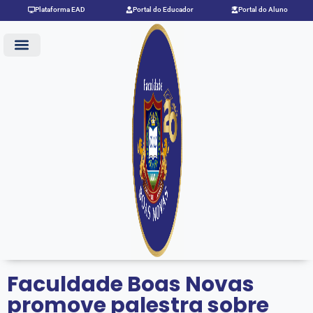
Ir
Plataforma EAD
Portal do Educador
Portal do Aluno
para
o
conteúdo
Faculdade Boas Novas
promove palestra sobre