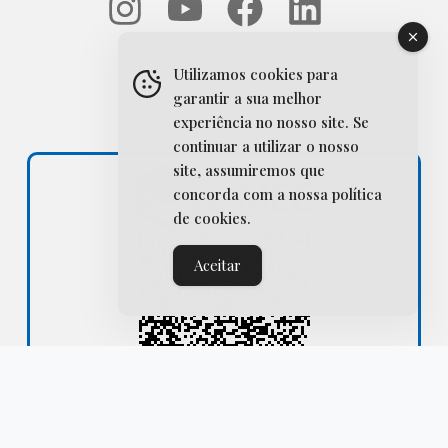
I
Y
F
L
n
o
a
i
s
u
c
n
Utilizamos cookies para
garantir a sua melhor
t
t
e
k
experiência no nosso site. Se
a
u
b
e
continuar a utilizar o nosso
site, assumiremos que
g
b
o
d
concorda com a nossa política
r
e
o
i
de cookies.
a
k
n
Aceitar
m
ACESSE JÁ!