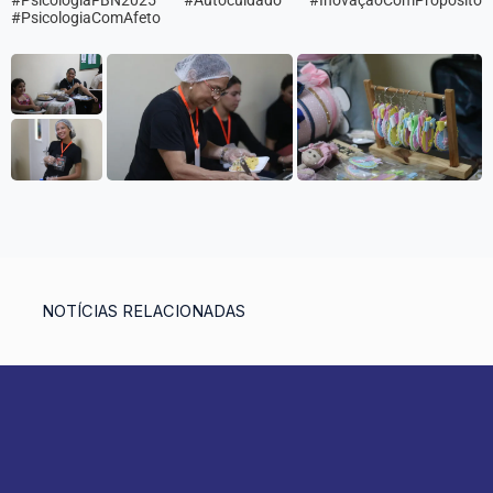
#PsicologiaFBN2025 #Autocuidado #InovaçãoComPropósito
#PsicologiaComAfeto
NOTÍCIAS RELACIONADAS