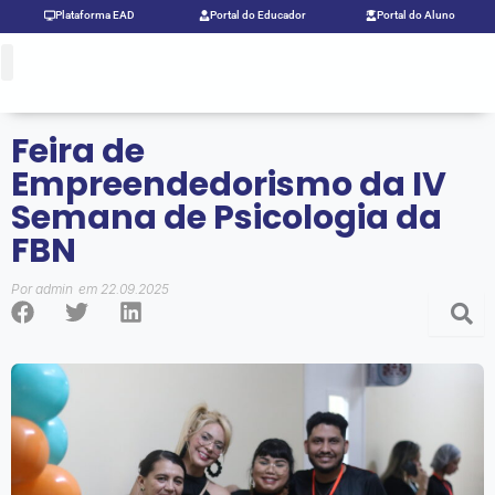
Ir
Plataforma EAD
Portal do Educador
Portal do Aluno
para
o
conteúdo
Feira de
Empreendedorismo da IV
Semana de Psicologia da
FBN
Por
admin
em
22.09.2025