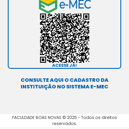
g
b
o
d
r
e
o
i
a
k
n
m
ACESSE JÁ!
CONSULTE AQUI O CADASTRO DA
INSTITUIÇÃO NO SISTEMA E-MEC
FACULDADE BOAS NOVAS © 2025 - Todos os direitos
reservados.