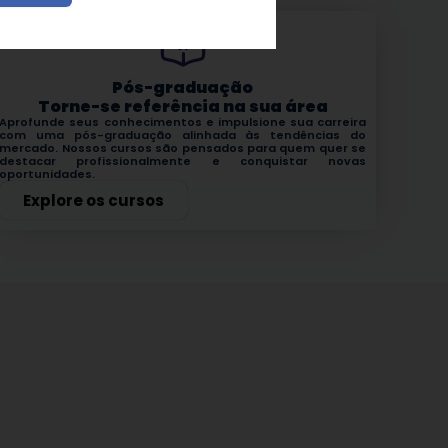
Pós-graduação
Torne-se referência na sua área
Aprofunde seus conhecimentos e impulsione sua carreira
com uma pós-graduação alinhada às tendências do
mercado. Nossos cursos são pensados para quem quer se
destacar profissionalmente e conquistar novas
oportunidades.
Explore os cursos