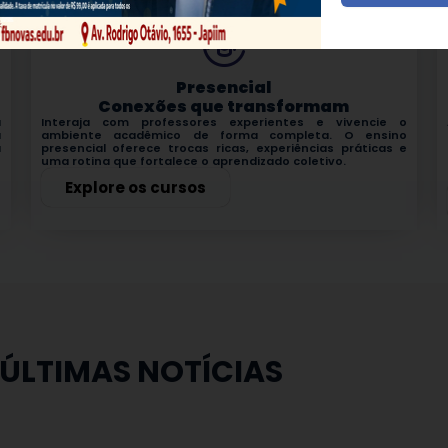
Presencial
Conexões que transformam
a
Interaja com professores experientes e vivencie o
a
ambiente acadêmico de forma completa. O ensino
a
presencial oferece trocas ricas, experiências práticas e
e
uma rotina que fortalece o aprendizado coletivo.
Explore os cursos
ÚLTIMAS NOTÍCIAS