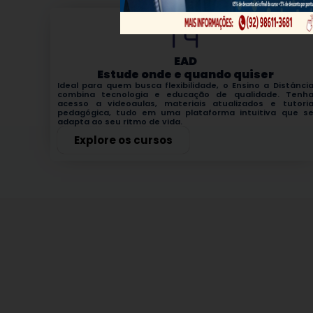
EAD
Estude onde e quando quiser
Ideal para quem busca flexibilidade, o Ensino a Distânci
combina tecnologia e educação de qualidade. Tenh
acesso a videoaulas, materiais atualizados e tutori
pedagógica, tudo em uma plataforma intuitiva que s
adapta ao seu ritmo de vida.
Explore os cursos