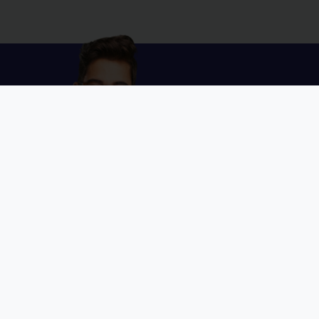
Es
es
I