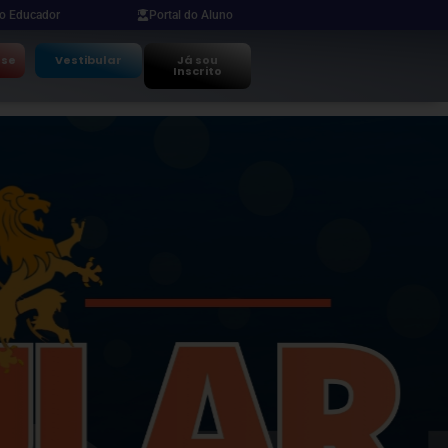
do Educador
Portal do Aluno
-se
Vestibular
Já sou
Inscrito