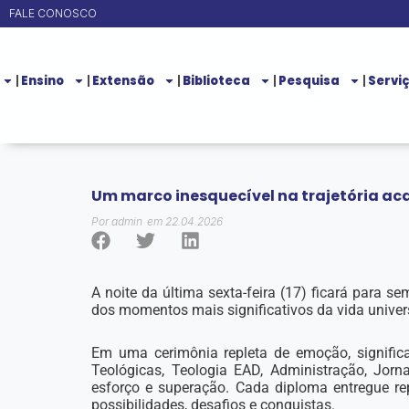
Ir
FALE CONOSCO
para
o
Ensino
Extensão
Biblioteca
Pesquisa
Servi
conteúdo
Um marco inesquecível na trajetória a
Por
admin
em
22.04.2026
A noite da última sexta-feira (17) ficará para
dos momentos mais significativos da vida univer
Em uma cerimônia repleta de emoção, significa
Teológicas, Teologia EAD, Administração, Jor
esforço e superação. Cada diploma entregue r
possibilidades, desafios e conquistas.