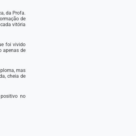
a, da Profa.
 formação de
cada vitória
e foi vivido
ão apenas de
iploma, mas
da, cheia de
positivo no