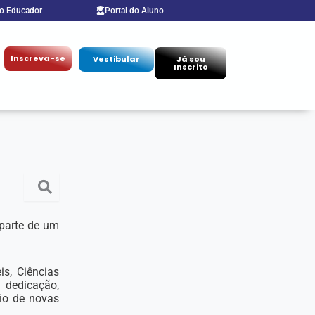
do Educador
Portal do Aluno
Inscreva-se
Vestibular
Já sou
Inscrito
 parte de um
s, Ciências
 dedicação,
io de novas