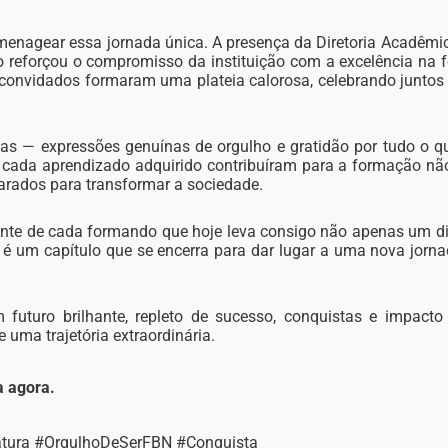
enagear essa jornada única. A presença da Diretoria Acadêmic
o reforçou o compromisso da instituição com a excelência na
e convidados formaram uma plateia calorosa, celebrando juntos 
s — expressões genuínas de orgulho e gratidão por tudo o qu
 e cada aprendizado adquirido contribuíram para a formação n
parados para transformar a sociedade.
nte de cada formando que hoje leva consigo não apenas um d
é um capítulo que se encerra para dar lugar a uma nova jorna
futuro brilhante, repleto de sucesso, conquistas e impacto 
uma trajetória extraordinária.
a agora.
tura #OrgulhoDeSerFBN #Conquista