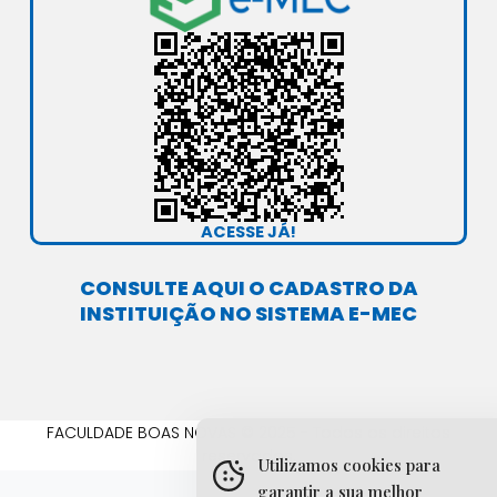
r
e
o
i
a
k
n
m
ACESSE JÁ!
CONSULTE AQUI O CADASTRO DA
INSTITUIÇÃO NO SISTEMA E-MEC
FACULDADE BOAS NOVAS © 2025 - Todos os direitos
reservados.
Utilizamos cookies para
garantir a sua melhor