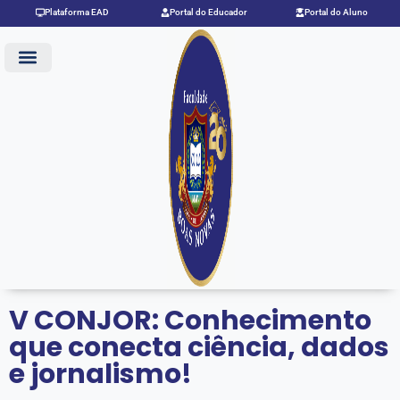
Ir
Plataforma EAD
Portal do Educador
Portal do Aluno
para
o
conteúdo
V CONJOR: Conhecimento
que conecta ciência, dados
e jornalismo!